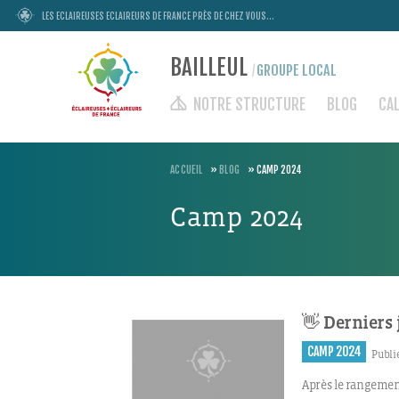
LES ECLAIREUSES ECLAIREURS DE FRANCE PRÈS DE CHEZ VOUS...
BAILLEUL
GROUPE LOCAL
/
NOTRE STRUCTURE
BLOG
CA
ACCUEIL
»
BLOG
»
CAMP 2024
Camp 2024
👋 Derniers 
CAMP 2024
Publié
Après le rangement