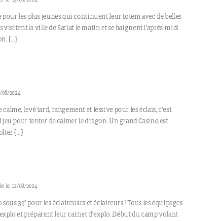
 pour les plus jeunes qui continuent leur totem avec de belles
s visitent la ville de Sarlat le matin et se baignent l’après-midi
n. […]
4/08/2024
calme, levé tard, rangement et lessive pour les éclais, c’est
 jeu pour tenter de calmer le dragon. Un grand Casino est
lter […]
e le 12/08/2024
 sous 39° pour les éclaireuses et éclaireurs ! Tous les équipages
d’explo et préparent leur carnet d’explo. Début du camp volant