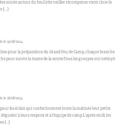
ière soirée autour du feu.Cette veillée récompense vient clore le
e […]
e le 19/08/2024
calme pour la préparation du Grand Feu de Camp, chaque branche
chs pour suivre la trame de la soirée.Tous les groupes ont nettoyé
e le 18/08/2024
our les éclais qui confectionnent toute la matinée leur petits
e déguster à leurs respons et à l’équipe de camp.L’après-midi les
es […]