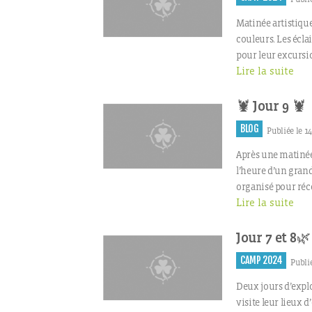
Matinée artistique
couleurs. Les éclai
pour leur excursio
Lire la suite
🦞 Jour 9 🦞
BLOG
Publiée le 1
Après une matinée 
l’heure d’un grand
organisé pour réco
Lire la suite
Jour 7 et 8🌿
CAMP 2024
Publié
Deux jours d’explo
visite leur lieux 