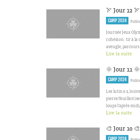
🏹 Jour 12 🏹
CAMP 2024
Publié
Journée Jeux Olym
cohésion : tir à la
aveugle, parcours
Lire la suite
🌞 Jour 11 🌞
CAMP 2024
Publié
Les lutin.e.s, lou
pierre/feuille/cis
loups l’après-midi,
Lire la suite
🎨 Jour 10 🎨
CAMP 2024
Publié