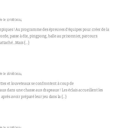
e le 17/08/2024
piques ! Au programme des épreuves d’équipes pour créer de la
 corde, passe à dix, pingpong, balle au prisonnier, parcours
 attaché…Mais […]
e le 16/08/2024
vettes et louveteaux se confrontent à coup de
eaux dans une chasse aux drapeaux ! Les éclais accueillent les
 après avoir préparé leur jeu dans la […]
e le 15/08/2024