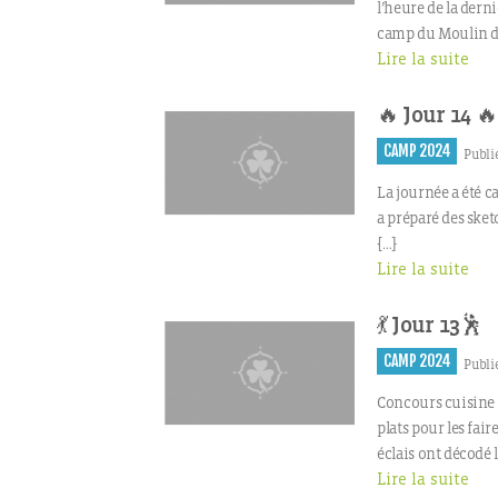
l’heure de la dern
camp du Moulin d
Lire la suite
🔥 Jour 14 🔥
CAMP 2024
Publié
La journée a été 
a préparé des sket
[…]
Lire la suite
💃 Jour 13🕺
CAMP 2024
Publié
Concours cuisine p
plats pour les fair
éclais ont décodé l
Lire la suite