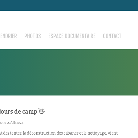
LENDRIER
PHOTOS
ESPACE DOCUMENTAIRE
CONTACT
jours de camp 👋
e le 20/08/2024
 des tentes, la déconstruction des cabanes et le nettoyage, vient