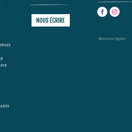
NOUS ÉCRIRE
Mentions légales
ireurs
ux
iers
s
ants