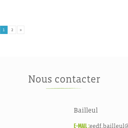
1
2
»
Nous contacter
Bailleul
E-MAIL :
eedf.bailleul@