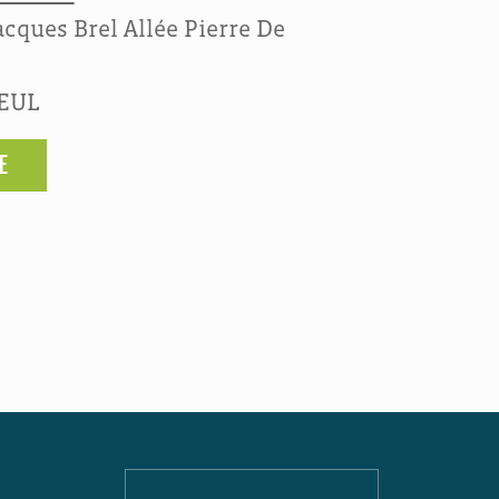
cques Brel Allée Pierre De
LEUL
E