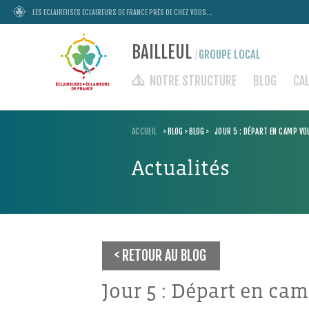
LES ECLAIREUSES ECLAIREURS DE FRANCE PRÈS DE CHEZ VOUS...
BAILLEUL
GROUPE LOCAL
/
NOTRE STRUCTURE
BLOG
CA
ACCUEIL
>
BLOG
>
BLOG
>
JOUR 5 : DÉPART EN CAMP VO
Actualités
RETOUR AU BLOG
Jour 5 : Départ en ca