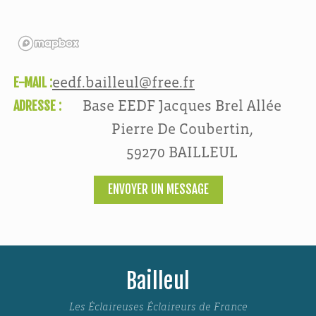
E-MAIL :
eedf.bailleul@free.fr
ADRESSE :
Base EEDF Jacques Brel Allée
Pierre De Coubertin,
59270 BAILLEUL
ENVOYER UN MESSAGE
Bailleul
Les Éclaireuses Éclaireurs de France