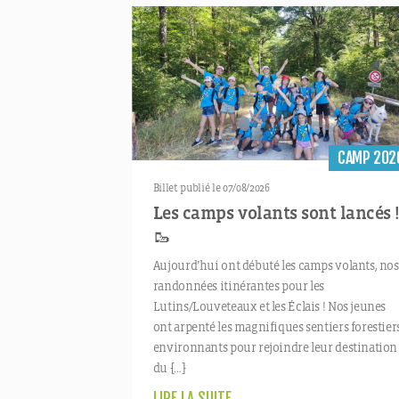
CAMP 202
Billet publié le 07/08/2026
Les camps volants sont lancés 
🥾
Aujourd’hui ont débuté les camps volants, nos
randonnées itinérantes pour les
Lutins/Louveteaux et les Éclais ! Nos jeunes
ont arpenté les magnifiques sentiers forestier
environnants pour rejoindre leur destination
du […]
LIRE LA SUITE