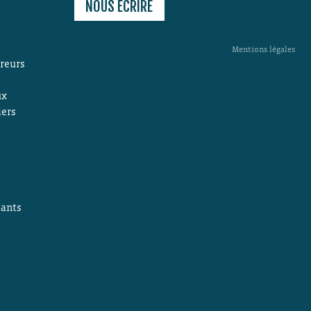
NOUS ÉCRIRE
Mentions légales
ireurs
ux
iers
s
ants