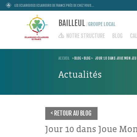
LES ECLAIREUSES ECLAIREURS DE FRANCE PRÈS DE CHEZ VOUS...
BAILLEUL
GROUPE LOCAL
/
NOTRE STRUCTURE
BLOG
CA
ACCUEIL
>
BLOG
>
BLOG
>
JOUR 10 DANS JOUE MON JEU
Actualités
RETOUR AU BLOG
Jour 10 dans Joue Mon