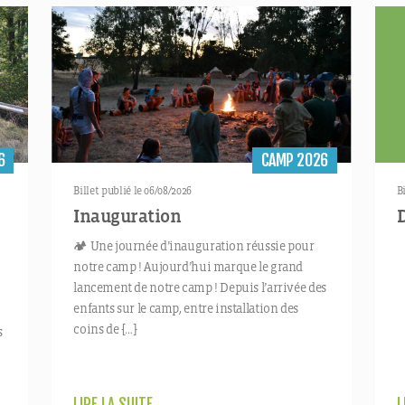
6
CAMP 2026
Billet publié le 06/08/2026
B
!
Inauguration
🏕️ Une journée d’inauguration réussie pour
notre camp ! Aujourd’hui marque le grand
lancement de notre camp ! Depuis l’arrivée des
enfants sur le camp, entre installation des
coins de […]
s
LIRE LA SUITE
L