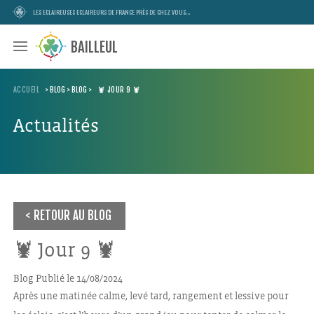
LES ECLAIREUSES ECLAIREURS DE FRANCE PRÈS DE CHEZ VOUS...
BAILLEUL
ACCUEIL
>
BLOG
>
BLOG
>
🦞 JOUR 9 🦞
Actualités
RETOUR AU BLOG
🦞 Jour 9 🦞
Blog
Publié le 14/08/2024
Après une matinée calme, levé tard, rangement et lessive pour